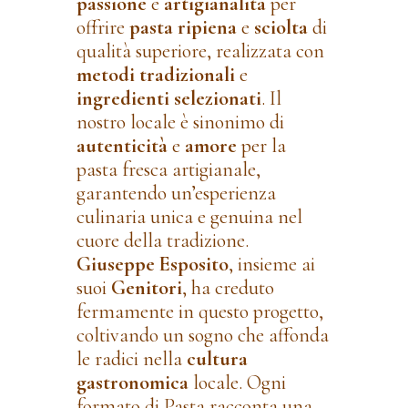
passione
e
artigianalità
per
offrire
pasta ripiena
e
sciolta
di
qualità superiore, realizzata con
metodi tradizionali
e
ingredienti selezionati
. Il
nostro locale è sinonimo di
autenticità
e
amore
per la
pasta fresca artigianale,
garantendo un’esperienza
culinaria unica e genuina nel
cuore della tradizione.
Giuseppe Esposito
, insieme ai
suoi
Genitori
, ha creduto
fermamente in questo progetto,
coltivando un sogno che affonda
le radici nella
cultura
gastronomica
locale. Ogni
formato di Pasta racconta una